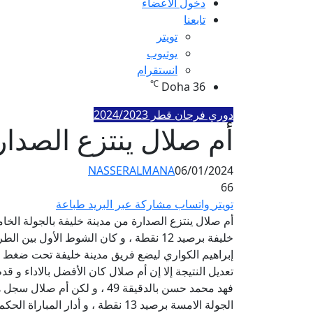
دخول الأعضاء
تابعنا
تويتر
يوتيوب
انستقرام
℃
Doha
36
دوري فرجان قطر 2024/2023
أم صلال ينتزع الصدار
NASSERALMANA
06/01/2024
66
تويتر
واتساب
مشاركة عبر البريد
طباعة
إبراهيم الكواري ليضع فريق مدينة خليفة تحت ضغط ل
الجولة الامسة برصيد 13 نقطة ، و أدار المباراة الحكم فيصل عبدالوهاب و بمساعدة كلا من سامي مأمون و فيصل عبدالوهاب .