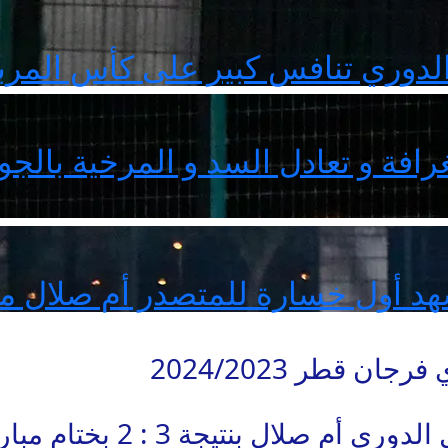
وري تنافس كبير على كأس المربع ال
الغرافة و تعادل السد و المرخية بال
هد أول خسارة للمتصدر أم صلال من
ن قطر 2024/2023
 بنتيجة 3 : 2 بختام مباريات الدوري