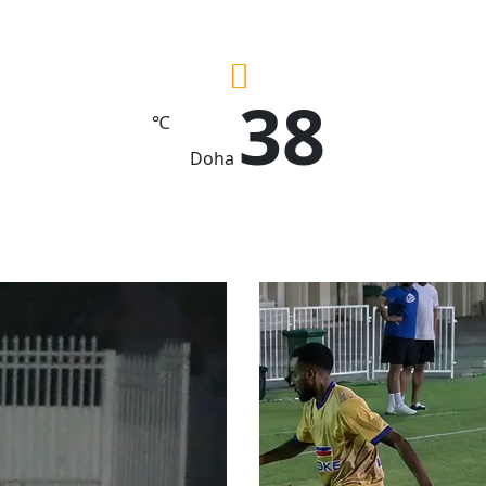
38
℃
Doha