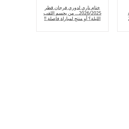
ختام ناري لدوري فرجان قطر
2026/2025… من يحسم اللقب
الليلة؟ أو منتج لمباراة فاصلة !!