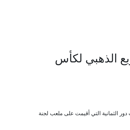
ربع الذهبي لكأس
هائي من بطولة كأس فرجان قطر 2026، بعد ختام منافسات دور الثمانية التي أقيمت على ملعب لجنة