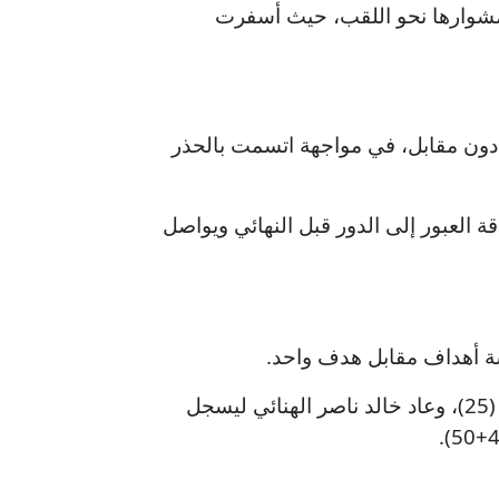
ة مشوارها نحو اللقب، حيث أسفرت
 دون مقابل، في مواجهة اتسمت بالحذر
العزيز فريد العبدالله في الدقيقة (34)، ليمنح فريقه بطاقة العبور إلى الدور قبل النهائي ويواصل
مسة أهداف مقابل هدف واحد.
وافتتح خالد ناصر الهنائي التسجيل في الدقيقة (9)، قبل أن يضيف أحمد طارق الهدف الثاني في الدقيقة (25)، وعاد خالد ناصر الهنائي ليسجل